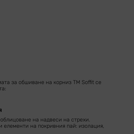
ата за обшиване на корниз TM Soffit се
та:
я
облицоване на надвеси на стрехи.
 елементи на покривния пай: изолация,