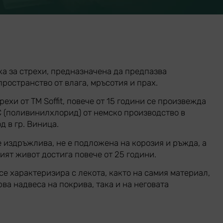
а за стрехи, предназначена да предпазва
ространство от влага, мръсотия и прах.
ехи от TM Soffit, повече от 15 години се произвежда
 (поливинилхлорид) от немско производство в
д в гр. Виница.
 издръжлива, не е подложена на корозия и ръжда, а
ят живот достига повече от 25 години.
се характеризира с лекота, както на самия материал,
рва надвеса на покрива, така и на неговата