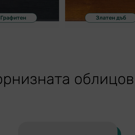
Графитен
Златен дъб
рнизната облицовка