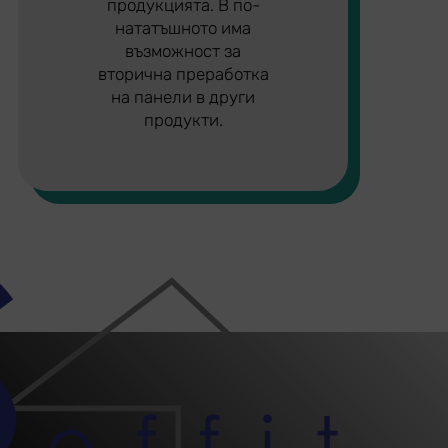
продукцията. В по-
нататъшното има
възможност за
вторична преработка
на панели в други
продукти.
5