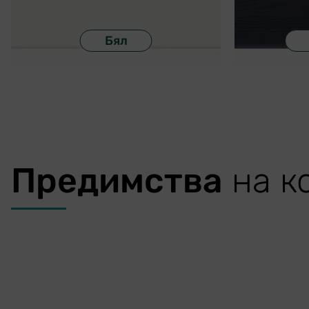
Бял
Предимства
на ко