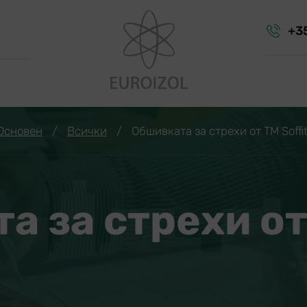
+3
Основен
/
Всички
/
Обшивката за стрехи от TM Soffit
 за стрехи от 