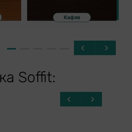
Кафяв
1
2
3
4
5
 Soffit: