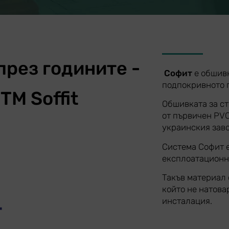
рез годините -
Софит
е обшивк
подпокривното п
TM Soffit
Обшивката за стр
от първичен PVC
украинския заво
Система Софит е
експлоатационни
Такъв материал 
който не натова
инсталация.