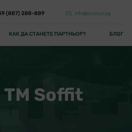
59 (887) 288-889
info@euroizol.bg
КАК ДА СТАНЕТЕ ПАРТНЬОР?
БЛОГ
​
TM Soffit