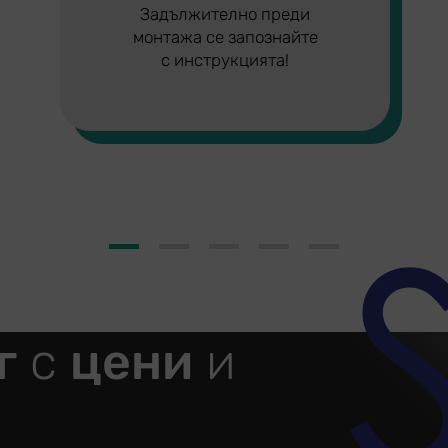
Задължително преди
монтажа се запознайте
с инструкцията!
1
2
3
4
г
с
цени
и