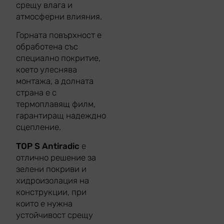
срещу влага и
атмосферни влияния.
Горната повърхност е
обработена със
специално покритие,
което улеснява
монтажа, а долната
страна е с
термоплавящ филм,
гарантиращ надеждно
сцепление.
TOP S Antiradic
е
отлично решение за
зелени покриви и
хидроизолация на
конструкции, при
които е нужна
устойчивост срещу