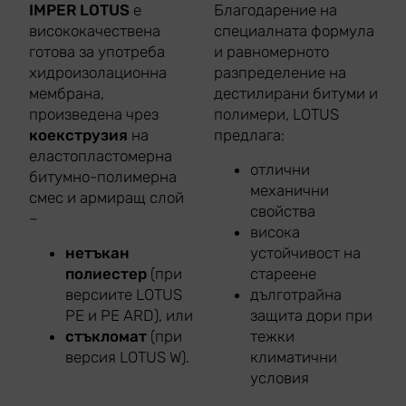
IMPER LOTUS
е
Благодарение на
висококачествена
специалната формула
готова за употреба
и равномерното
хидроизолационна
разпределение на
мембрана,
дестилирани битуми и
произведена чрез
полимери, LOTUS
коекструзия
на
предлага:
еластопластомерна
отлични
битумно-полимерна
механични
смес и армиращ слой
свойства
–
висока
нетъкан
устойчивост на
полиестер
(при
стареене
версиите LOTUS
дълготрайна
PE и PE ARD), или
защита дори при
стъкломат
(при
тежки
версия LOTUS W).
климатични
условия