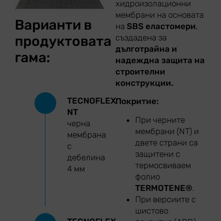
хидроизолационни
мембрани на основата
Варианти в
на
SBS еластомери
,
създадена за
продуктовата
дълготрайна и
гама:
надеждна защита на
строителни
конструкции.
TECNOFLEX
Покритие:
NT
При черните
черна
мембрани (NT) и
мембрана
двете страни са
с
защитени с
дебелина
термосвиваем
4 мм
фолио
TERMOTENE®
.
При версиите с
шистово