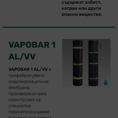
съдържат азбест,
катран или други
опасни вещества.
VAPOBAR 1
AL/VV
VAPOBAR 1 AL/VV
е
префабрикувана
хидроизолационна
мембрана,
произведена чрез
коекструзия на
специална
паронепроницаема
битумно-полимерна