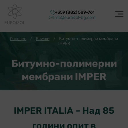
+359 (882) 589-761
info@euroizol-bg.com
Основен
/
Всички
/
Битумно-полимерни мембрани
IMPER
Битумно-полимерни
мембрани IMPER
IMPER ITALIA – Над 85
години опит в