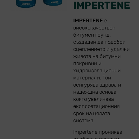
IMPERTENE
IMPERTENE
е
висококачествен
битумен грунд,
създаден да подобри
сцеплението и удължи
живота на битумни
покривни и
хидроизолационни
материали. Той
осигурява здрава и
надеждна основа,
която увеличава
експлоатационния
срок на цялата
система.
Impertene прониква
дълбоко в порести