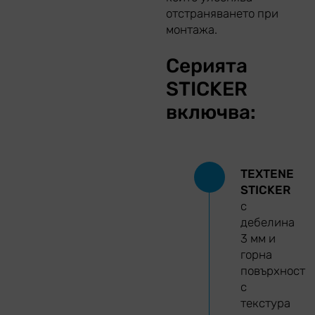
отстраняването при
монтажа.
Серията
STICKER
включва:
TEXTENE
STICKER
с
дебелина
3 мм и
горна
повърхност
с
текстура