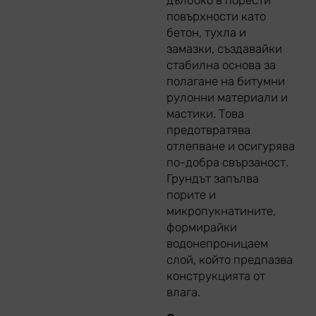
повърхности като
бетон, тухла и
замазки, създавайки
стабилна основа за
полагане на битумни
рулонни материали и
мастики. Това
предотвратява
отлепване и осигурява
по-добра свързаност.
Грундът запълва
порите и
микропукнатините,
формирайки
водонепроницаем
слой, който предпазва
конструкцията от
влага.