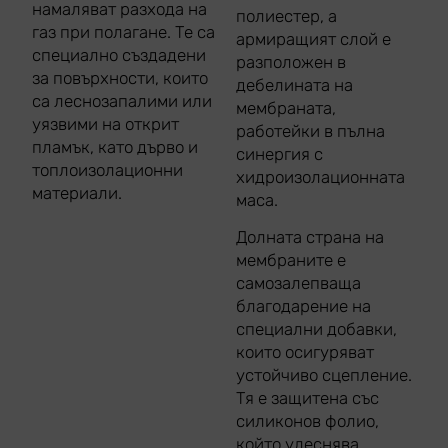
намаляват разхода на
полиестер, а
газ при полагане. Те са
армиращият слой е
специално създадени
разположен в
за повърхности, които
дебелината на
са леснозапалими или
мембраната,
уязвими на открит
работейки в пълна
пламък, като дърво и
синергия с
топлоизолационни
хидроизолационната
материали.
маса.
Долната страна на
мембраните е
самозалепваща
благодарение на
специални добавки,
които осигуряват
устойчиво сцепление.
Тя е защитена със
силиконов фолио,
който улеснява