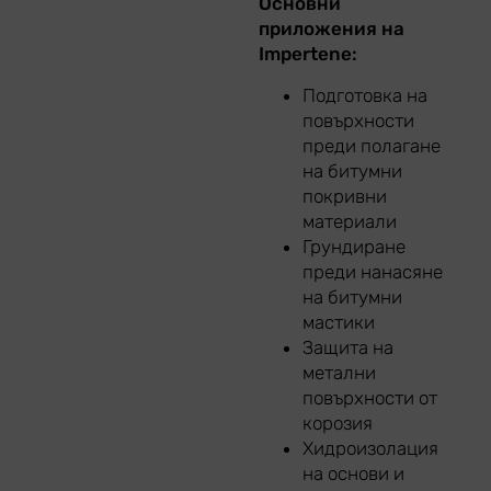
Основни
приложения на
Impertene:
Подготовка на
повърхности
преди полагане
на битумни
покривни
материали
Грундиране
преди нанасяне
на битумни
мастики
Защита на
метални
повърхности от
корозия
Хидроизолация
на основи и