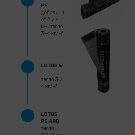
PE
дебелина
от 2 и 4
мм, тегло
3–4 кг/м²
LOTUS W
тегло 3 и
4 кг/м²
LOTUS
PE ARD
тегло