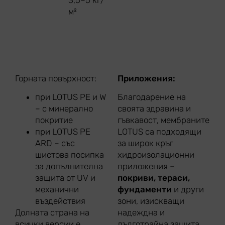
3,5–5 кг/
м²
Горната повърхност:
Приложения:
при LOTUS PE и W
Благодарение на
– с минерално
своята здравина и
покритие
гъвкавост, мембраните
при LOTUS PE
LOTUS са подходящи
ARD – със
за широк кръг
шистова посипка
хидроизолационни
за допълнителна
приложения –
защита от UV и
покриви, тераси,
механични
фундаменти
и други
въздействия
зони, изискващи
Долната страна на
надеждна и
всички версии е
дълготрайна защита.