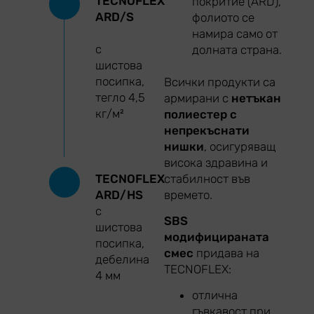
TECNOFLEX
покритие (ARD),
ARD/S
фолиото се
намира само от
с
долната страна.
шистова
посипка,
Всички продукти са
тегло 4,5
армирани с
нетъкан
кг/м²
полиестер с
непрекъснати
нишки
, осигуряващ
висока здравина и
стабилност във
TECNOFLEX
времето.
ARD/HS
с
SBS
шистова
модифицираната
посипка,
смес
придава на
дебелина
TECNOFLEX:
4 мм
отлична
гъвкавост при