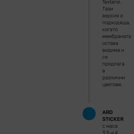
Textene.
Тази
версия е
подходяща,
когато
мембраната
остава
видима и
се
предлага
в
различни
цветове.
ARD
STICKER
с маса
3,5 и 4