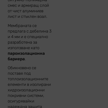
смес и армиращ слой
от чист алуминиев
лист и стъклен воал.
Мембраната се
предлага с дебелина 3
и 4 мм и е специално
разработена за
използване като
пароизолационна
бариера
.
Обикновено се
поставя под
топлоизолационните
елементи в изолирани
хидроизолационни
покривни системи,
осигурявайки
надеждна защита