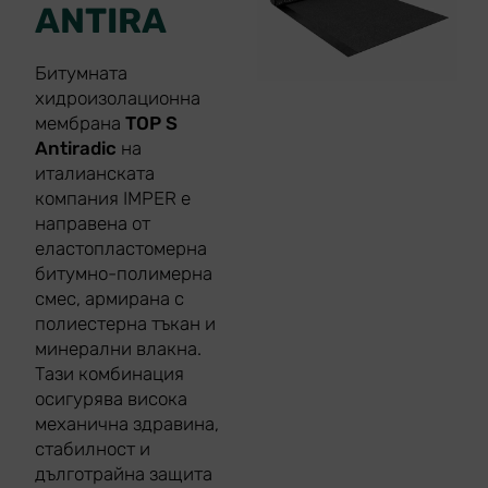
ANTIRA
Битумната
хидроизолационна
мембрана
TOP S
Antiradic
на
италианската
компания IMPER е
направена от
еластопластомерна
битумно-полимерна
смес, армирана с
полиестерна тъкан и
минерални влакна.
Тази комбинация
осигурява висока
механична здравина,
стабилност и
дълготрайна защита