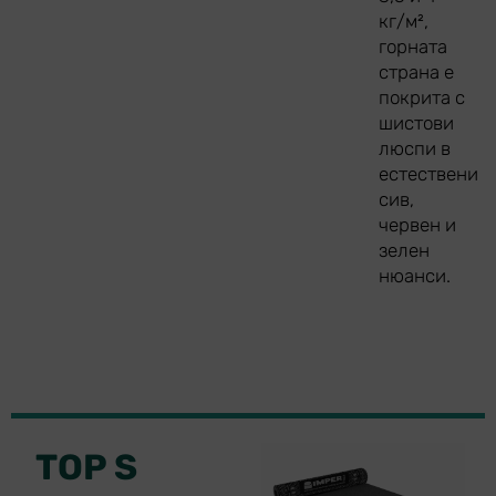
кг/м²,
горната
страна е
покрита с
шистови
люспи в
естествени
сив,
червен и
зелен
нюанси.
TOP S