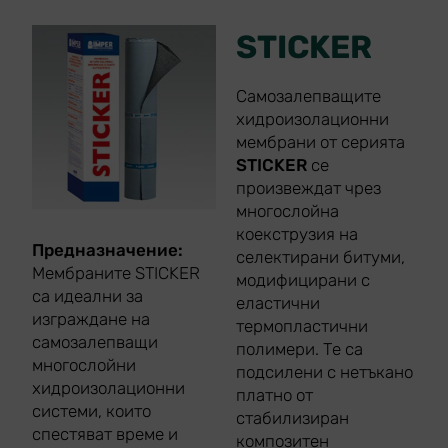
STICKER
Самозалепващите
хидроизолационни
мембрани от серията
STICKER
се
произвеждат чрез
многослойна
коекструзия на
Предназначение:
селектирани битуми,
Мембраните STICKER
модифицирани с
са идеални за
еластични
изграждане на
термопластични
самозалепващи
полимери. Те са
многослойни
подсилени с нетъкано
хидроизолационни
платно от
системи, които
стабилизиран
спестяват време и
композитен