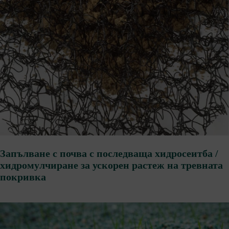
Запълване с почва с последваща хидросеитба /
хидромулчиране за ускорен растеж на тревната
покривка