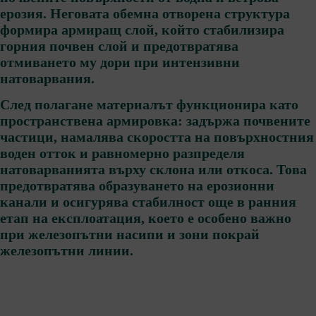
ерозия. Неговата обемна отворена структура
формира армирaщ слой, който стабилизира
горния почвен слой и предотвратява
отмиването му дори при интензивни
натоварвания.
След полагане материалът функционира като
пространствена армировка: задържа почвените
частици, намалява скоростта на повърхностния
воден отток и равномерно разпределя
натоварванията върху склона или откоса. Това
предотвратява образуването на ерозионни
канали и осигурява стабилност още в ранния
етап на експлоатация, което е особено важно
при железопътни насипи и зони покрай
железопътни линии.