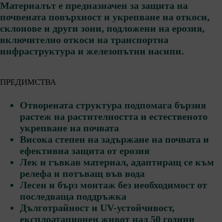
Материалът е предназначен за защита на
почвената повърхност и укрепване на откоси,
склонове и други зони, подложени на ерозия,
включително откоси на транспортна
инфраструктура и железопътни насипи.
ПРЕДИМСТВА
Отворената структура подпомага бързия
растеж на растителността и естественото
укрепване на почвата
Висока степен на задържане на почвата и
ефективна защита от ерозия
Лек и гъвкав материал, адаптиращ се към
релефа и потъващ във вода
Лесен и бърз монтаж без необходимост от
последваща поддръжка
Дълготрайност и UV-устойчивост,
експлоатационен живот над 50 години