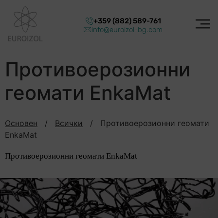
+359 (882) 589-761
info@euroizol-bg.com
Противоерозионни
геомати EnkaMat
Основен
/
Всички
/
Противоерозионни геомати
EnkaMat
Противоерозионни геомати EnkaMat