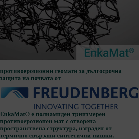
противоерозионни геомати за дългосрочна
защита на почвата от
EnkaMat® е полиамиден триизмерен
противоерозионен мат с отворена
пространствена структура, изграден от
термично свързани синтетични нишки.