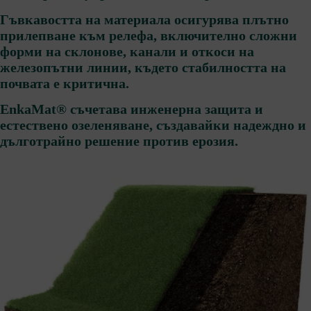
Гъвкавостта на материала осигурява плътно
прилепване към релефа, включително сложни
форми на склонове, канали и откоси на
железопътни линии, където стабилността на
почвата е критична.
EnkaMat® съчетава инженерна защита и
естествено озеленяване, създавайки надеждно и
дълготрайно решение против ерозия.