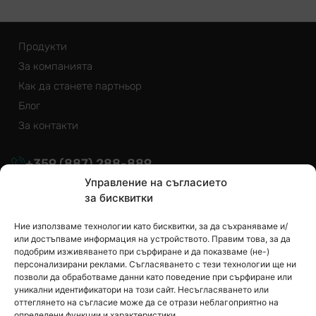
Продукти
За компанията
Как да станете партньор
Блог
За контакти
+359
(887)
288-889
Управление на съгласието
info@euroizol.bg
за бисквитки
Ние използваме технологии като бисквитки, за да съхраняваме и/
или достъпваме информация на устройството. Правим това, за да
подобрим изживяването при сърфиране и да показваме (не-)
персонализирани реклами. Съгласяването с тези технологии ще ни
Ако имате въпроси, задайте ги на нас
позволи да обработваме данни като поведение при сърфиране или
уникални идентификатори на този сайт. Несъгласяването или
оттеглянето на съгласие може да се отрази неблагоприятно на
определени функции и характеристики.