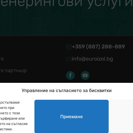
енерингови услуг
+359
(887)
288-889
та
info@euroizol.bg
те партньор
Управление на съгласието за бисквитки
 достъпваме
я за ползване
нето при
нето с тези
Приемане
 бисквитки
сърфиране или
ето на съгласие
истики.
 удостоверения