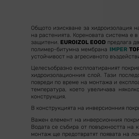
Общото изискване за хидроизолация на
на растенията. Кореновата система е 
защитени.
EUROIZOL EOOD
предлага дв
полимер-битумна мембрана
IMPER
TOP
устойчивост на агресивното въздействи
Целесъобразно експлоатираният покрив
хидроизолационния слой. Тази послед
повреди по време на монтажа и експло
температура, което увеличава няколк
конструкция.
В конструкцията на инверсионния покр
Важен елемент на инверсионния покрив
Водата се събира от повърхността на 
монтаж ще предотвратят появата на ло