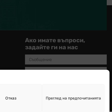
и
Ако имате въпроси,
задайте ги на нас
Отказ
Преглед на предпочитанията
Изпращане