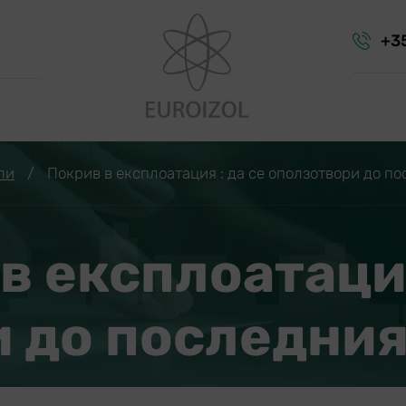
+3
ли
/
Покрив в експлоатация : да се оползотвори до п
в експлоатация
 до последни