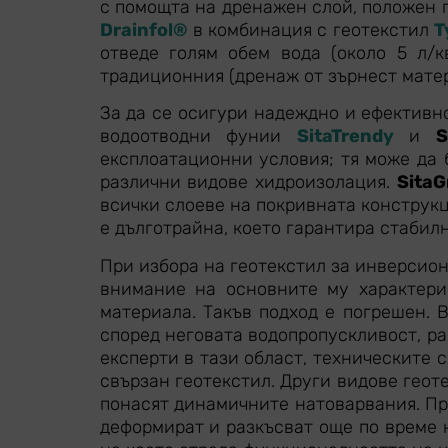
с помощта на дренажен слой, положен 
Drainfol®
в комбинация с геотекстил
T
отведе голям обем вода (около 5 л/к
традиционния (дренаж от зърнест матер
За да се осигури надеждно и ефективн
водоотводни фунии
SitaTrendy
и
S
експлоатационни условия; тя може да 
различни видове хидроизолация.
SitaG
всички слоеве на покривната конструк
е дълготрайна, което гарантира стабил
При избора на геотекстил за инверсио
внимание на основните му характерис
материала. Такъв подход е погрешен. 
според неговата водопропускливост, ра
експерти в тази област, техническите
свързан геотекстил. Други видове геот
понасят динамичните натоварвания. Пр
деформират и разкъсват още по време 