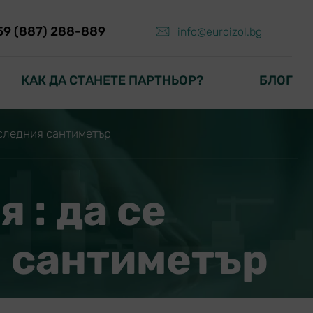
59 (887) 288-889
info@euroizol.bg
КАК ДА СТАНЕТЕ ПАРТНЬОР?
БЛОГ
оследния сантиметър
 : да се
я сантиметър