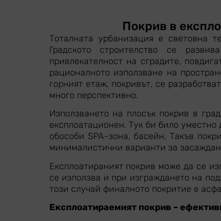
Покрив в експло
Тоталната урбанизация е световна те
Градското строителство се развив
привлекателност на сградите, повдига
рационалното използване на пространс
горният етаж, покривът, се разработва
много перспективно.
Използването на плосък покрив в гра
експлоатационен. Тук би било уместно 
обособи SPA-зона, басейн. Такъв покр
минималистични варианти за засаждане
Експлоатираният покрив може да се из
се използва и при изграждането на по
този случай финалното покритие е асфа
Експлоатираемият покрив – ефектив