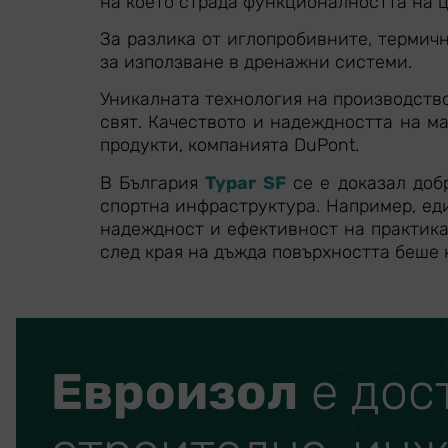
на което страда функционалността на 
За разлика от иглопробивните, термич
за използване в дренажни системи.
Уникалната технология на производств
свят. Качеството и надеждността на м
продукти, компанията DuPont.
В България
Typar SF
се е доказал доб
спортна инфраструктура. Например, еди
надеждност и ефективност на практика
след края на дъжда повърхността беше 
Евроизол
е дос