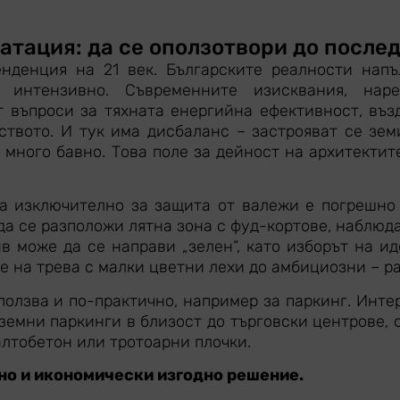
атация: да се оползотвори до после
нденция на 21 век. Българските реалности напъ
а интензивно. Съвременните изисквания, нар
т въпроси за тяхната енергийна ефективност, въз
твото. И тук има дисбаланс – застрояват се земи
т много бавно. Това поле за дейност на архитекти
да изключително за защита от валежи е погрешно
да се разположи лятна зона с фуд-кортове, наблюда
ив може да се направи „зелен“, като изборът на и
 на трева с малки цветни лехи до амбициозни – ра
ползва и по-практично, например за паркинг. Инте
дземни паркинги в близост до търговски центрове,
лтобетон или тротоарни плочки.
но и икономически изгодно решение.