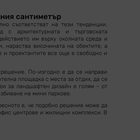
дния сантиметър
лно съответстват на тези тенденции.
ед с архитектурната и търговската
действието им върху околната среда и
, нараства височината на обектите, а
те и проектантите все още е свободно и
 решение. По-изгодно е да се направи
телна площадка с места за отдих, да се
деи за ландшафтен дизайн е голям – от
збиване на мини паркове.
ресното е, че подобно решение може да
 офис центрове и жилищни комплекси. В