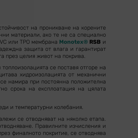
стойчивост на проникване на корените
нни материали, ако те не са специално
 PVC или TPO мембрана
Monotex®
RSB
и
надеждна защита от влага и гарантират
а през целия живот на покрива.
 топлоизолацията се поставя отгоре на
щитава хидроизолацията от механични
 се намира при постоянна положителна
тно срока на експлоатация на цялата
еди и температурни колебания.
лежи се отводняват на няколко етапа.
отводняване. Правилните изчисления и
през финалното покритие, се отводнява