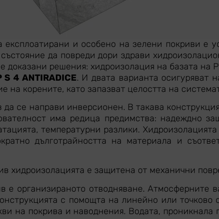
 експлоатирани и особено на зелени покриви е у
в състояние да повреди дори здрави хидроизолацио
е доказани решения: хидроизолация на базата на
 S 4 ANTIRADICE
. И двата варианта осигуряват 
е на корените, като запазват целостта на системат
 да се направи инверсионен. В такава конструкция
ователност има редица предимства: надеждно за
атацията, температурни разлики. Хидроизолацията
ократно дълготрайността на материала и съотве
ив хидроизолацията е защитена от механични повр
 е организираното отводняване. Атмосферните ва
конструкцията с помощта на линейно или точково 
кви на покрива и наводнения. Водата, проникнала 