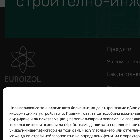
строително-инж
Продукти
За компания
Как да стане
Блог
За контакти
Ние използваме технологии като бисквитки, за да съхраняваме и/или
Общи услови
информация на устройството. Правим това, за да подобрим изживява
сърфиране и да показваме (не-) персонализирани реклами. Съгласява
Политика за
технологии ще ни позволи да обработваме данни като поведение при 
уникални идентификатори на този сайт. Несъгласяването или оттеглян
може да се отрази неблагоприятно на определени функции и характер
Документи и