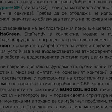
по цялата повърхност на покрива. Добре се е дока
ypar® SF
(Тайпар СФ). Тези два материала заедно 
в.м. в секунда). Трябва да се отбележи, че изп
иал) значително облекчава теглото на покрива и н
о отводняване на експлоатирания покрив, е целес
itaGreen
. SitaTrendy е компактна, мощна и г
бъде оборудвана с вграден нагревателен елемент
reen
е специално разработена за зелени покриви
ция, устойчива е на въздействието на атмосфернит
на работа на водоотводната система през целия ек
нни покриви, дренаж на фундамента, промишлени по
тики. Мнозина смятат, че основният критерий за
В съответствие с препоръките на строителните но
змер на порите, статично пробиване СBR, якост на
 специалисти на компанията
EUROIZOL EOOD
, таки
екстил – иглопробивни – поради своята структура 
и монтажа им е трудно да се избегнат проблеми, т
на монтажа. При експлоатация такива материали се