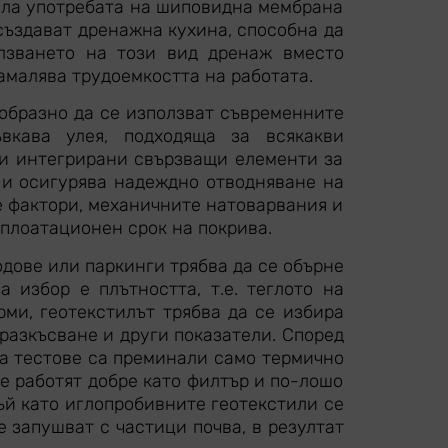
зала употребата на шиповидна мембрана
създават дренажна кухина, способна да
олзването на този вид дренаж вместо
амалява трудоемкостта на работата.
ъобразно да се използват съвременните
ъвкава улея, подходяща за всякакви
 и интегрирани свързващи елементи за
 и осигурява надеждно отводняване на
е фактори, механичните натоварвания и
сплоатационен срок на покрива.
дове или паркинги трябва да се обърне
 избор е плътността, т.е. теглото на
рми, геотекстилът трябва да се избира
 разкъсване и други показатели. Според
ва тестове са преминали само термично
не работят добре като филтър и по-лошо
ъй като иглопробивните геотекстили се
 запушват с частици почва, в резултат