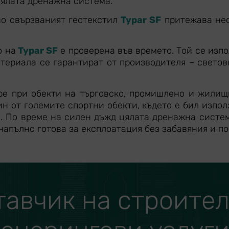
цялата дренажна система.
но свързваният геотекстил
Typar SF
притежава нео
о на
Typar SF
е проверена във времето. Той се изпо
атериала се гарантират от производителя – свето
ре при обекти на търговско, промишлено и жилищ
н от големите спортни обекти, където е бил изпол
. По време на силен дъжд цялата дренажна систем
напълно готова за експлоатация без забавяния и по
тавчик на строите