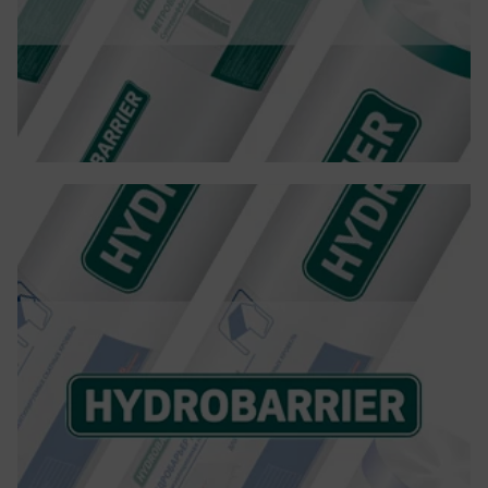
HYDROBARRIER
HYDROBARRIER е класическа подпокривна
хидроизолация от чешки производител. Фолиото
е предназначено за използване в скатни
покриви с предимно опростени конструкции и
изпълнява ролята на защита на подпокривното
пространство от намокряне.
Повече детайли