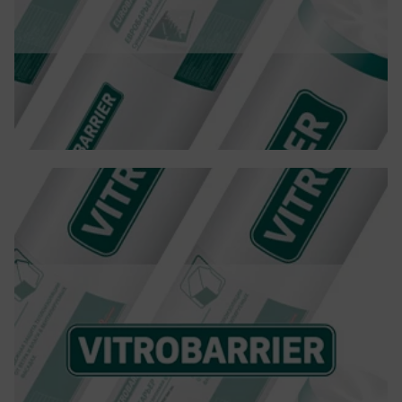
Повече детайли
VITROBARRIER
VITROBARRIER – фасадни мембрани за защита от
вятър и хидроизолация. Хидроизолационна и
ветрозащитна мембрана, произведена в Чехия.
Предназначена е за защита на топлоизолацията
в системи от окачени вентилируеми фасади в
частно, търговско и промишлено строителство.
Повече детайли