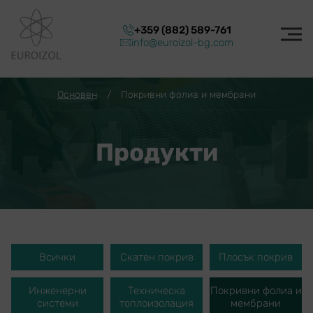
+359 (882) 589-761
info@euroizol-bg.com
Основен
/
Покривни фолиа и мембрани
Продукти
Всички
Скатен покрив
Плосък покрив
Инженерни
Техническа
Покривни фолиа и
системи
топлоизолация
мембрани