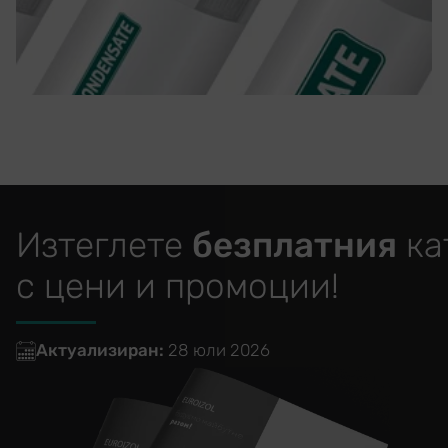
Изтеглете
безплатния
ка
с цени и промоции!
Актуализиран:
28 юли 2026