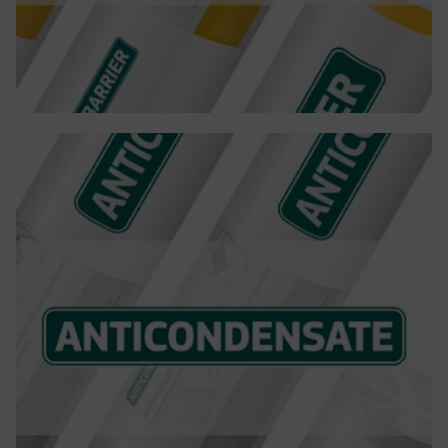
АNTICONDENSATE
АNTICONDENSATE - полипропиленово фолио за
хидроизолация на студени тавани под метални
керемиди. Защитава от корозия, абсорбира
влага и предлага висока устойчивост.
Повече детайли