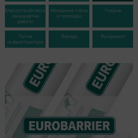
Благоустройство и
Междинна плоча
Покрив
ландшафтни
и прегради
работи
Пътна
Фасада
Фундамент
инфраструктура
EUROBARRIER
Eurobarrier – подложни мембрани за
хидроизолация и ветрозащита.
Супердифузионни мембрани, произведени в
Чешката република. Предназначени за
професионална подпокривна хидроизолация и
ветрозащита на скатни покриви с прости и
сложни конструкции.