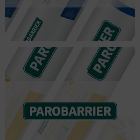
PAROBARRIER
PAROBARRIER са пароизолационни фолиа,
произведени в Чехия, предназначени за защита
на топлоизолацията от водни пари в скатни и
плоски покриви, стени и преградни стени. Те
намаляват топлинните загуби и предпазват
конструкциите от влага.
Повече детайли