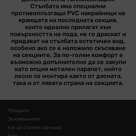
Стълбата има специални
противоплъзгащи PVC накрайници на
краищата на последната секция,
които идеално прилягат към
повърхността на пода, не го драскат и
придават на стълбата естетичен вид,
особено ако се е наложило скъсяване
на секциите. За по-голям комфорт е
възможно допълнително да се закупи
като опция метален парапет, който
лесно се монтира както от дясната,
така и от лявата страна на секцията.
Продукти
За компанията
Как да станете партньор