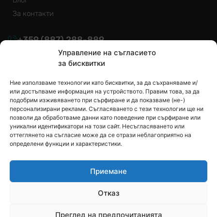
Блог
За контакти
+359
(887)
288-889
Управление на съгласието
info@euroizol.bg
за бисквитки
Ние използваме технологии като бисквитки, за да съхраняваме и/
или достъпваме информация на устройството. Правим това, за да
подобрим изживяването при сърфиране и да показваме (не-)
персонализирани реклами. Съгласяването с тези технологии ще ни
позволи да обработваме данни като поведение при сърфиране или
Ако имате въпроси, задайте ги на нас
уникални идентификатори на този сайт. Несъгласяването или
оттеглянето на съгласие може да се отрази неблагоприятно на
определени функции и характеристики.
Приемане
Отказ
Преглед на предпочитанията