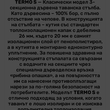
TERMO S
— Класически модел 3-
секционна дървена таванска стълба.
Като дървесина – 100% бор, с пълно
отсъствие на чепове. В конструкцията
на стълбата – кутия със стандартен
топлоизолационен капак с дебелина
26 мм, където 20 мм е самият
изолационен слой от пенополистирол,
а в кутията е монтирано едноконтурно
уплътнение. За повишена здравина на
конструкцията стъпалата са свързани
с водачите на секциите чрез
специална дърводелска връзка
«рибина опашка», а на повърхността
им са нанесени противоплъзгащи
нарези за по-голяма безопасност на
потребителите. Моделът
TERMO S
е
отлично подходящ за условия, когато
таванът е лошо изолиран и се изисква
допълнителна топлоизолация.