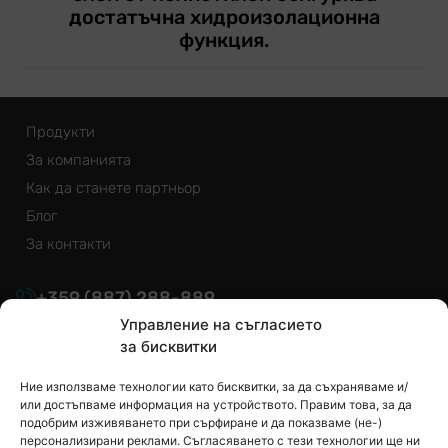
достатъчна хидроизолационна
функция.
Продукти
За компанията
Как да станете партньор
Блог
За контакти
+359
(887)
288-889
Управление на съгласието
info@euroizol.bg
за бисквитки
Ние използваме технологии като бисквитки, за да съхраняваме и/
или достъпваме информация на устройството. Правим това, за да
подобрим изживяването при сърфиране и да показваме (не-)
персонализирани реклами. Съгласяването с тези технологии ще ни