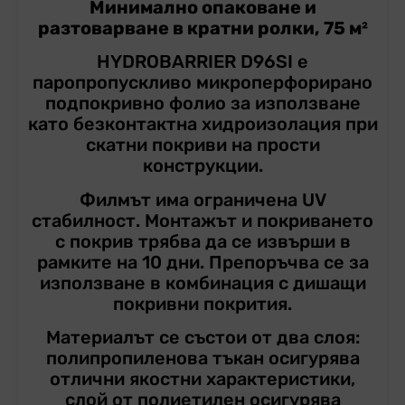
Минимално опаковане и
разтоварване в кратни ролки, 75 м²
HYDROBARRIER D96SI е
паропропускливо микроперфорирано
подпокривно фолио за използване
като безконтактна хидроизолация при
скатни покриви на прости
конструкции.
Филмът има ограничена UV
стабилност. Монтажът и покриването
с покрив трябва да се извърши в
рамките на 10 дни. Препоръчва се за
използване в комбинация с дишащи
покривни покрития.
Материалът се състои от два слоя:
полипропиленова тъкан осигурява
отлични якостни характеристики,
слой от полиетилен осигурява