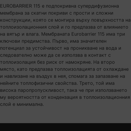
EUROBARRIER 115 е подпокривна супердифузионна
мембрана за скатни покриви с прости и сложни
конструкции, която се монтира върху повърхността на
топлоизолационния слой и го предпазва от влиянието
на вятър и влага. Мембраната Eurobarrier 115 има три
ключови предимства. Първо, има значителен
потенциал за устойчивост на проникване на вода и
следователно може да се използва в контакт с
топлоизолация без риск от намокряне. На второ
място, като предпазва топлоизолацията от охлаждане
и навлизане на въздух в нея, спомага за запазване на
нейните топлофизични свойства. Трето, той има
висока паропропускливост, така че при използването
му вероятността от кондензация в топлоизолационния
слой е минимална.