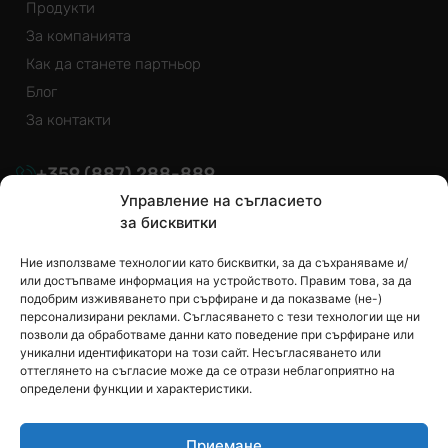
Продукти
За компанията
Как да станете партньор
Блог
За контакти
+359
(887)
288-889
Управление на съгласието
info@euroizol.bg
за бисквитки
Ние използваме технологии като бисквитки, за да съхраняваме и/
или достъпваме информация на устройството. Правим това, за да
подобрим изживяването при сърфиране и да показваме (не-)
персонализирани реклами. Съгласяването с тези технологии ще ни
позволи да обработваме данни като поведение при сърфиране или
Ако имате въпроси, задайте ги на нас
уникални идентификатори на този сайт. Несъгласяването или
оттеглянето на съгласие може да се отрази неблагоприятно на
определени функции и характеристики.
Приемане